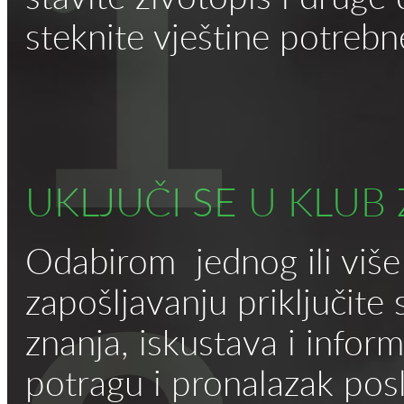
1
steknite vještine potrebn
UKLJUČI SE U KLUB
Odabirom jednog ili više
zapošljavanju priključite 
znanja, iskustava i infor
potragu i pronalazak pos