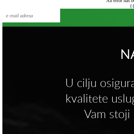
An error has oc
{{
N
U cilju osigur
kvalitete usl
Vam stoji 