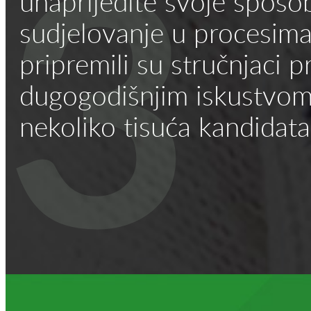
3
unaprijedite svoje sposob
sudjelovanje u procesima
pripremili su stručnjaci p
dugogodišnjim iskustvom ko
nekoliko tisuća kandidata