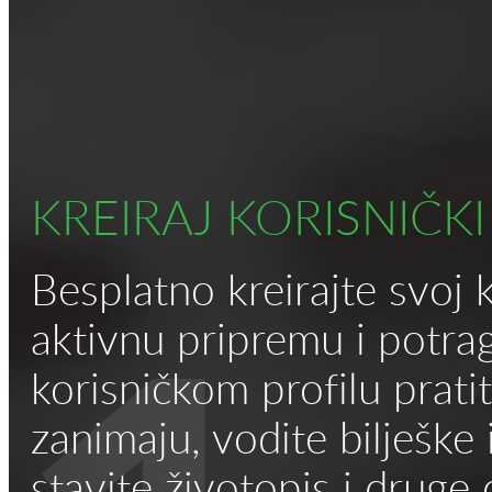
KREIRAJ KORISNIČK
Besplatno kreirajte svoj ko
aktivnu pripremu i potr
korisničkom profilu prati
zanimaju, vodite bilješke 
stavite životopis i druge