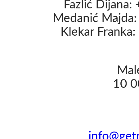
Fazlić Dijana
Medanić Majda
Klekar Franka
Mal
10 0
info@get